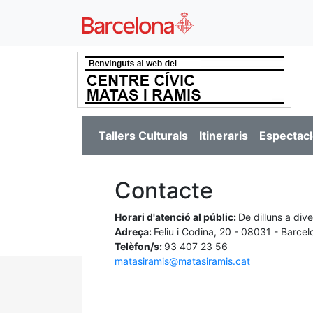
Tallers Culturals
Itineraris
Espectacl
Contacte
Horari d'atenció al públic:
De dilluns a div
Adreça:
Feliu i Codina, 20 - 08031 - Barce
Telèfon/s:
93 407 23 56
matasiramis@matasiramis.cat