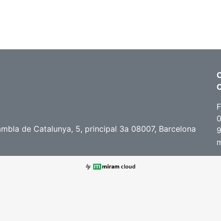
C
F
0
ambla de Catalunya, 5, principal 3a 08007, Barcelona
9
m