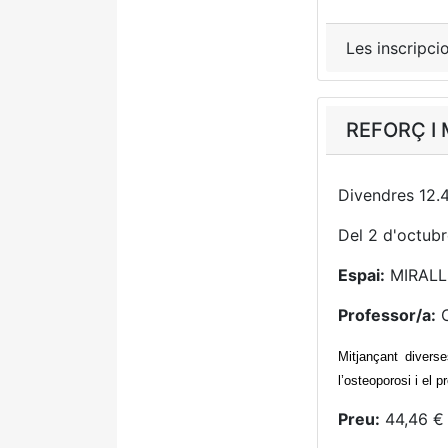
Les inscripci
REFORÇ I
Divendres 12.4
Del 2 d'octub
Espai:
MIRALL
Professor/a:
C
Mitjançant divers
l’osteoporosi i el 
Preu:
44,46 € 