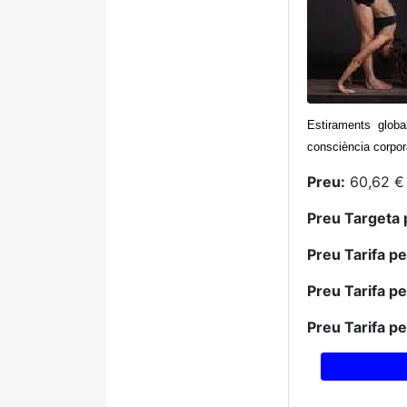
Estiraments globa
consciència corpora
Preu:
60,62 € 
Preu Targeta 
Preu Tarifa p
Preu Tarifa p
Preu Tarifa p