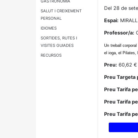
GASTRONOMIA
Del 28 de set
SALUT I CREIXEMENT
PERSONAL
Espai:
MIRALL
IDIOMES
Professor/a:
C
SORTIDES, RUTES I
VISITES GUIADES
Un treball corporal
el ioga, el Pilates
RECURSOS
Preu:
60,62 € 
Preu Targeta 
Preu Tarifa p
Preu Tarifa p
Preu Tarifa p