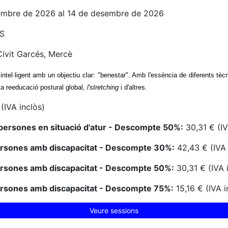
embre de 2026 al 14 de desembre de 2026
S
ivit Garcés, Mercè
 intel·ligent amb un objectiu clar: "benestar". Amb l'essència de diferents t
, la reeducació postural global,
l'stretching
i d'altres.
(IVA inclòs)
persones en situació d'atur - Descompte 50%:
30,31 € (IV
ersones amb discapacitat - Descompte 30%:
42,43 € (IVA 
ersones amb discapacitat - Descompte 50%:
30,31 € (IVA 
ersones amb discapacitat - Descompte 75%:
15,16 € (IVA i
Veure sessions