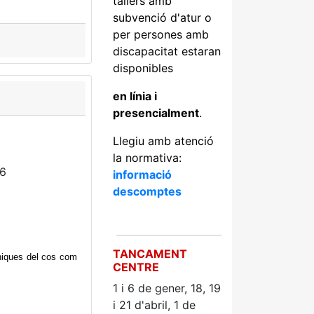
tallers amb
subvenció d'atur o
per persones amb
discapacitat estaran
disponibles
en línia i
presencialment
.
Llegiu amb atenció
la normativa:
26
informació
descomptes
TANCAMENT
ècniques del cos com
CENTRE
1 i 6 de gener, 18, 19
i 21
d'abril, 1 de