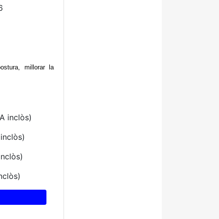
6
stura, millorar la
A inclòs)
inclòs)
inclòs)
nclòs)